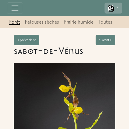
Forêt
Pelouses sèches
Prairie humide
Toutes
suivant >
< précédent
sabot-de-Vénus