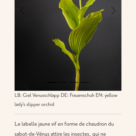
Previous
Next
LB: Giel Venusschlapp DE: Frauenschuh EN: yellow
lady's slipper orchid
Le labelle jaune vif en forme de chaudron du
sabot-de-Vénus attire les insectes, qui ne