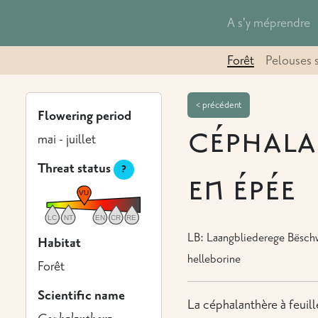
A s'y méprendre
Forêt
Pelouses 
< précédent
Flowering period
céphala
mai - juillet
Threat status
?
en épée
LB: Laangbliederege Bëschv
Habitat
helleborine
Forêt
Scientific name
La céphalanthère à feuil