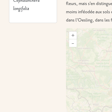
Cephalanthera
fleurs, mais s'en disting
longifolia
moins inféodée aux sols c
dans l'Oesling, dans les f
+
–