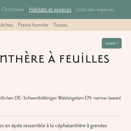
Orchidées
Habitats et espèces
Liste des espèces
sèches
Prairie humide
Toutes
suivant >
nthère à feuilles
illchen DE: Schwertblättriges Waldvögelein EN: narrow-leaved
les en épée ressemble à la céphalanthère à grandes